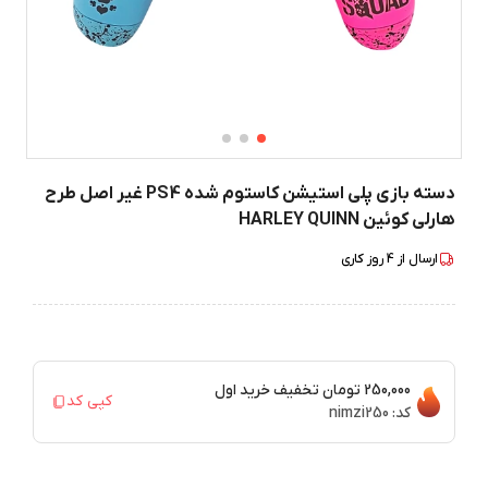
دسته بازی پلی استیشن کاستوم شده PS4 غیر اصل طرح
هارلی کوئین HARLEY QUINN
ارسال از
4
روز کاری
250,000 تومان
تخفیف خرید اول
کپی کد
کد:
nimzi250