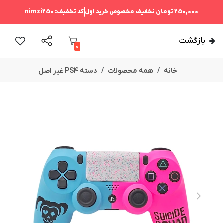
250,000 تومان
تخفیف مخصوص خرید اول
کد تخفیف:
nimzi250
بازگشت
0
خانه
همه محصولات
دسته PS4 غیر اصل