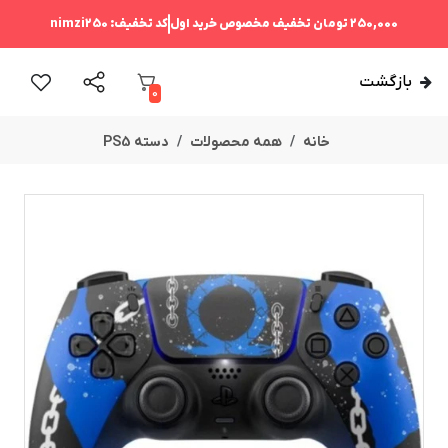
250,000 تومان
تخفیف مخصوص خرید اول
کد تخفیف:
nimzi250
بازگشت
0
خانه
همه محصولات
دسته PS5