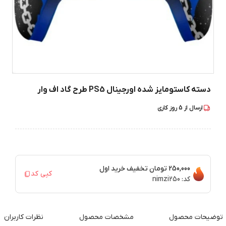
دسته کاستومایز شده اورجینال PS5 طرح گاد اف وار
ارسال از
5
روز کاری
250,000 تومان
تخفیف خرید اول
کپی کد
کد:
nimzi250
توضیحات محصول
مشخصات محصول
نظرات کاربران