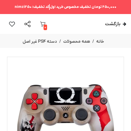
250,000 تومان
تخفیف مخصوص خرید اول
کد تخفیف:
nimzi250
بازگشت
0
خانه
همه محصولات
دسته PS4 غیر اصل