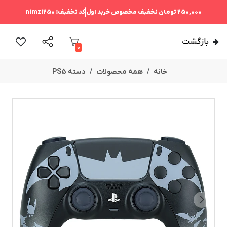
250,000 تومان
تخفیف مخصوص خرید اول
کد تخفیف:
nimzi250
بازگشت
0
خانه
همه محصولات
دسته PS5