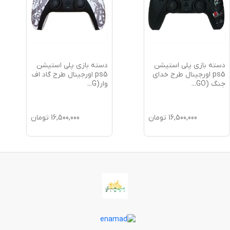
دسته بازی پلی استیشن
دسته بازی پلی استیشن
ps5 اورجینال طرح خدای
ps5 اورجینال طرح گاد اف
جنگ (GO
...
وار(G
...
16,500,000
تومان
16,500,000
تومان