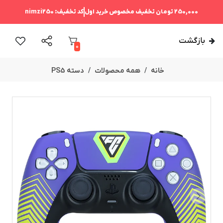
250,000 تومان
تخفیف مخصوص خرید اول
کد تخفیف:
nimzi250
بازگشت
0
خانه
همه محصولات
دسته PS5